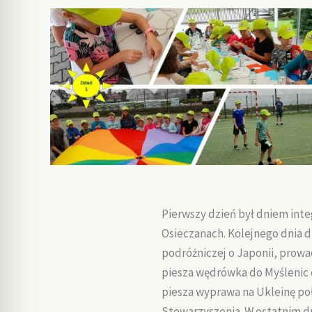
Pierwszy dzień był dniem inte
Osieczanach. Kolejnego dnia dz
podróżniczej o Japonii, prowa
piesza wędrówka do Myślenic d
piesza wyprawa na Ukleinę po
Stowarzyszenia. W ostatnim dn