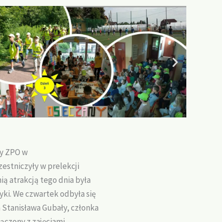
zy ZPO w
zestniczyły w prelekcji
ą atrakcją tego dnia była
yki. We czwartek odbyła się
Stanisława Gubały, członka
ączony z zajęciami