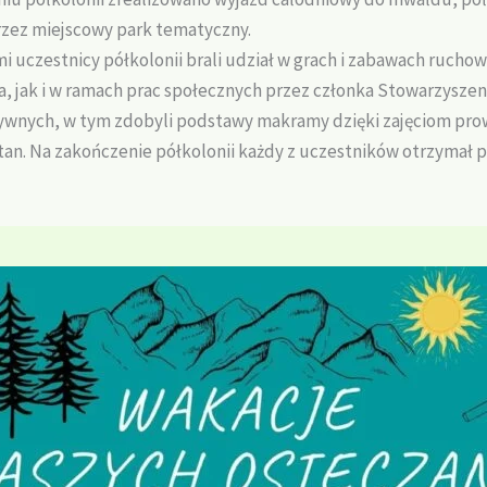
zez miejscowy park tematyczny.
i uczestnicy półkolonii brali udział w grach i zabawach ruch
 jak i w ramach prac społecznych przez członka Stowarzyszeni
atywnych, w tym zdobyli podstawy makramy dzięki zajęciom pr
tan. Na zakończenie półkolonii każdy z uczestników otrzymał