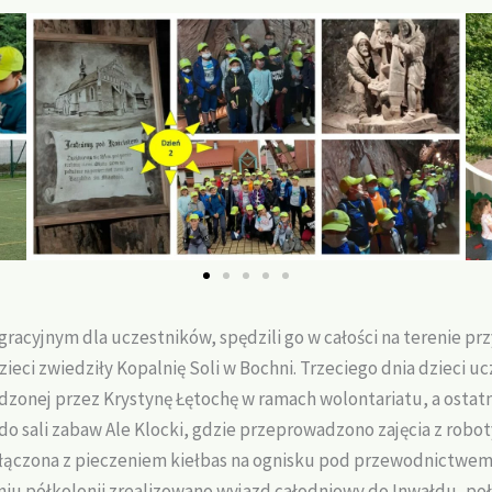
gracyjnym dla uczestników, spędzili go w całości na terenie pr
ieci zwiedziły Kopalnię Soli w Bochni. Trzeciego dnia dzieci uc
dzonej przez Krystynę Łętochę w ramach wolontariatu, a ostatni
o sali zabaw Ale Klocki, gdzie przeprowadzono zajęcia z robot
łączona z pieczeniem kiełbas na ognisku pod przewodnictwem 
iu półkolonii zrealizowano wyjazd całodniowy do Inwałdu, poł