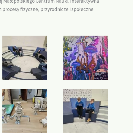
łej Małopolskiego Centrum Nauki. Interaktywna
rocesy fizyczne, przyrodnicze i społeczne