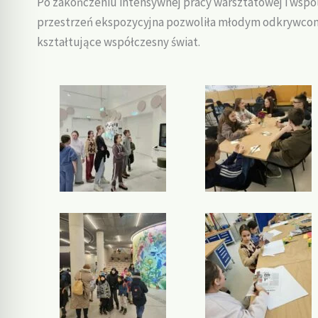
Po zakończeniu intensywnej pracy warsztatowej i wspó
przestrzeń ekspozycyjna pozwoliła młodym odkrywcom
kształtujące współczesny świat.