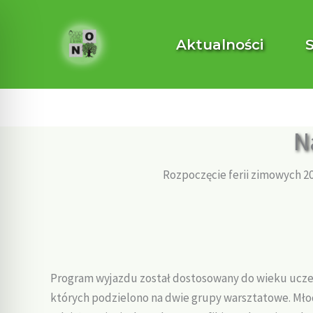
Przejdź
do
Aktualności
treści
N
Rozpoczęcie ferii zimowych 
Program wyjazdu został dostosowany do wieku ucze
których podzielono na dwie grupy warsztatowe. Młod