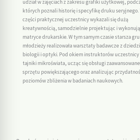
udział w zajęciach z zakresu grafiki użytkowej, podc
których poznali historię i specyfikę druku seryjnego
części praktycznej uczestnicy wykazali się dużą
kreatywnością, samodzielnie projektując i wykonuj
matryce drukarskie. W tym samym czasie starsza gr
młodzieży realizowała warsztaty badawcze z dziedz
biologii i optyki. Pod okiem instruktorów uczestnicy 
tajniki mikroświata, ucząc się obsługi zaawansowan
sprzętu powiększającego oraz analizując przydatno
poziomów zbliżenia w badaniach naukowych.