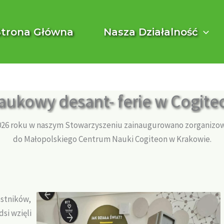
Strona Główna
Nasza Działalność
aukowy desant- ferie w Cogite
2026 roku w naszym Stowarzyszeniu zainaugurowano zorganiz
do Małopolskiego Centrum Nauki Cogiteon w Krakowie.
stników,
si wzięli