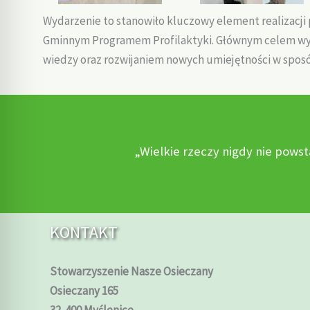
Wydarzenie to stanowiło kluczowy element realizacji 
Gminnym Programem Profilaktyki. Głównym celem wyj
wiedzy oraz rozwijaniem nowych umiejętności w spos
„Wielkie rzeczy nigdy nie powst
KONTAKT
Stowarzyszenie Nasze Osieczany
Osieczany 165