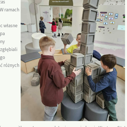
zas
. W ramach
ąc własne
upa
iny
zgłębiali
ego
ść różnych