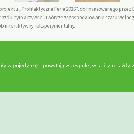
projektu „Profilaktyczne Ferie 2026”, dofinansowanego przez 
azdu było aktywne i twórcze zagospodarowanie czasu wolnego
ób interaktywny i eksperymentalny.
ały w pojedynkę – powstają w zespole, w którym każdy wn