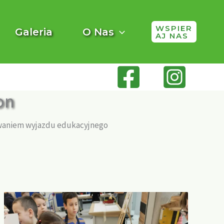
WSPIER
Galeria
O Nas
AJ NAS
on
owaniem wyjazdu edukacyjnego