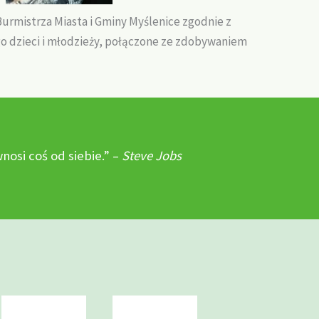
Burmistrza Miasta i Gminy Myślenice zgodnie z
 dzieci i młodzieży, połączone ze zdobywaniem
osi coś od siebie.” –
Steve Jobs