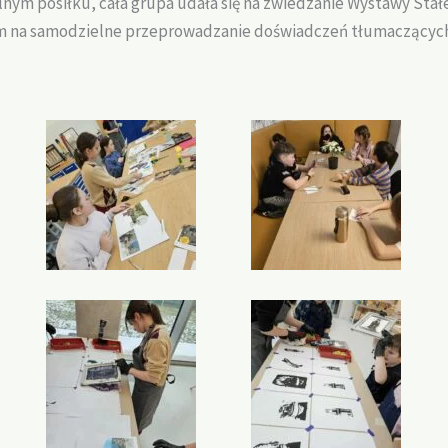
lnym posiłku, cała grupa udała się na zwiedzanie Wystawy Sta
 na samodzielne przeprowadzanie doświadczeń tłumaczących p