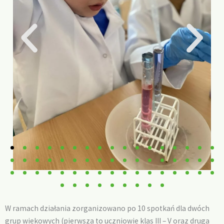
W ramach działania zorganizowano po 10 spotkań dla dwóch
grup wiekowych (pierwsza to uczniowie klas III – V oraz druga