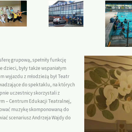
sferę grupową, spełniły funkcję
e dzieci, były także wspaniałym
m wyjazdu z młodzieżą był Teatr
owadzające do spektaklu, na których
nie uczestnicy skorzystali z
 – Centrum Edukacji Teatralnej,
iksować muzykę skomponowaną do
wiać scenariusz Andrzeja Wajdy do