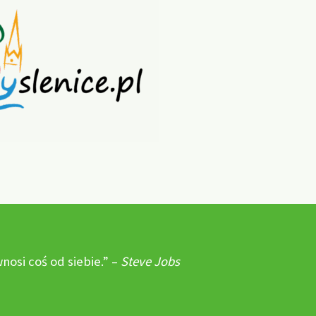
osi coś od siebie.” –
Steve Jobs