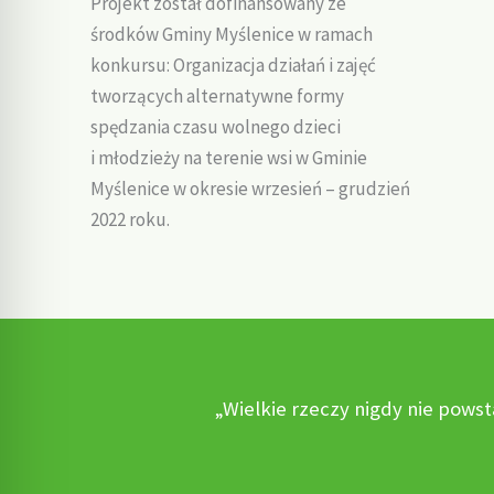
Projekt został dofinansowany ze
środków Gminy Myślenice w ramach
konkursu: Organizacja działań i zajęć
tworzących alternatywne formy
spędzania czasu wolnego dzieci
i młodzieży na terenie wsi w Gminie
Myślenice w okresie wrzesień – grudzień
2022 roku.
„Wielkie rzeczy nigdy nie powst