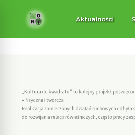
Przejdź
do
Aktualności
treści
„Kultura do kwadratu” to kolejny projekt poświęco
– fizyczna i twórcza.
Realizacja zamierzonych działań ruchowych odbyła si
do rozwijania relacji rówieśniczych, często pracy ze