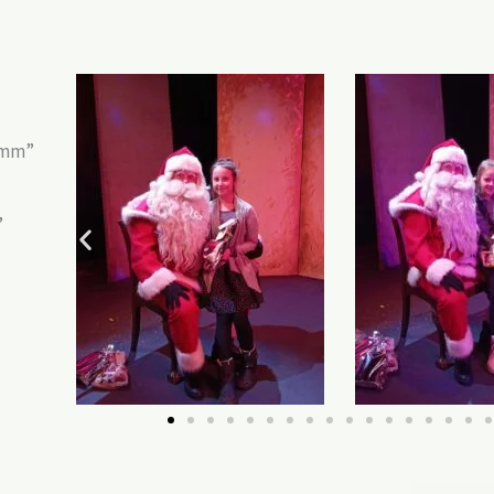
rimm”
,